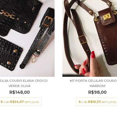
 BOLSA COURO ELARA CROCO
KIT PORTA CELULAR COURO 
VERDE OLIVA
MARROM
R$148,00
R$98,00
6
x de
R$24,67
sem juros
6
x de
R$16,33
sem juros