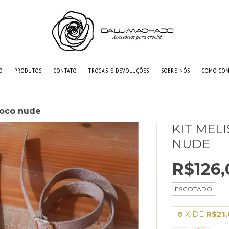
O
PRODUTOS
CONTATO
TROCAS E DEVOLUÇÕES
SOBRE NÓS
COMO CO
roco nude
KIT MEL
NUDE
R$126,
ESGOTADO
6
X DE
R$21