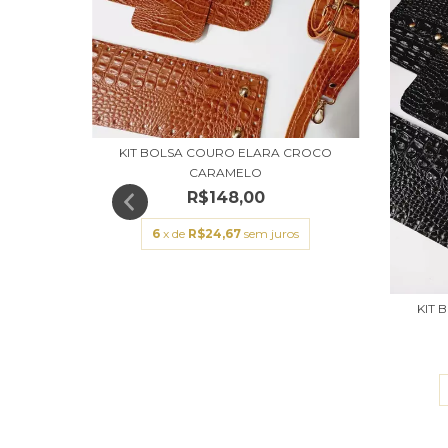
ALA
KIT BOLSA COURO ELARA CROCO
CARAMELO
R$148,00
6
x de
R$24,67
sem juros
KIT