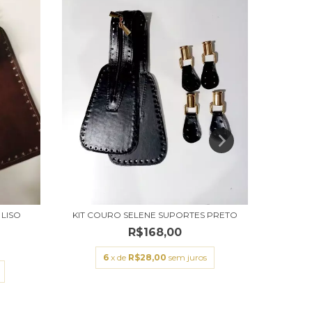
LISO
KIT COURO SELENE SUPORTES PRETO
R$168,00
KIT P
6
x de
R$28,00
sem juros