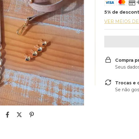
5% de descon
VER MEIOS D
Compra p
Seus dados
Trocas e 
Se não gos