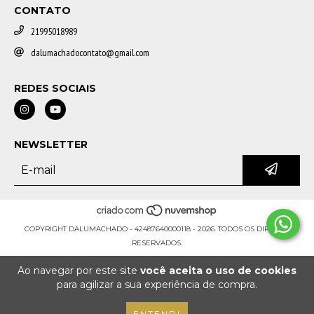
CONTATO
21995018989
dalumachadocontato@gmail.com
REDES SOCIAIS
NEWSLETTER
COPYRIGHT DALUMACHADO - 42487640000118 - 2026. TODOS OS DIREITOS
RESERVADOS.
Ao navegar por este site
você aceita o uso de cookies
para agilizar a sua experiência de compra.
ENTENDI