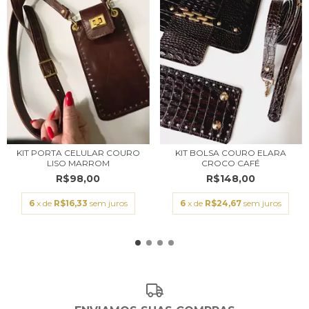
KIT PORTA CELULAR COURO
KIT BOLSA COURO ELARA
LISO MARROM
CROCO CAFÉ
R$98,00
R$148,00
6
x de
R$16,33
sem juros
6
x de
R$24,67
sem juros