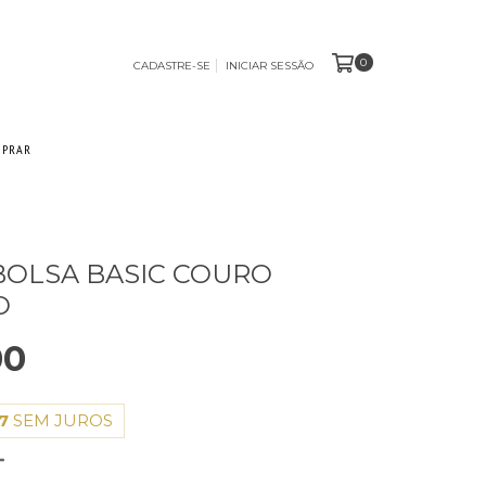
0
CADASTRE-SE
INICIAR SESSÃO
MPRAR
OLSA BASIC COURO
O
00
7
SEM JUROS