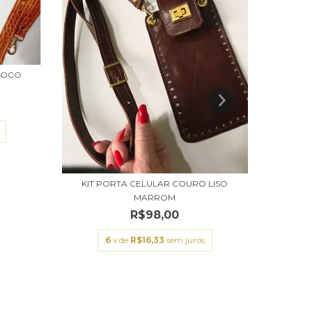
ROCO
KI
KIT PORTA CELULAR COURO LISO
MARROM
R$98,00
6
x de
R$16,33
sem juros