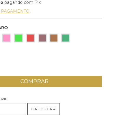
to
pagando com Pix
E PAGAMENTO
ARO
 CEP:
ALTERAR CEP
nvio
CALCULAR