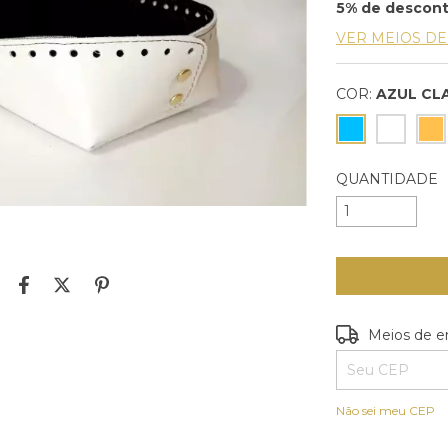
5% de descon
VER MEIOS D
COR:
AZUL CL
QUANTIDADE
Entregas para o
Meios de e
Não sei meu CEP