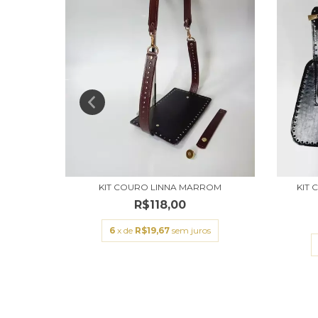
CO CAFÉ
KIT COURO LINNA MARROM
KIT
R$118,00
s
6
x de
R$19,67
sem juros