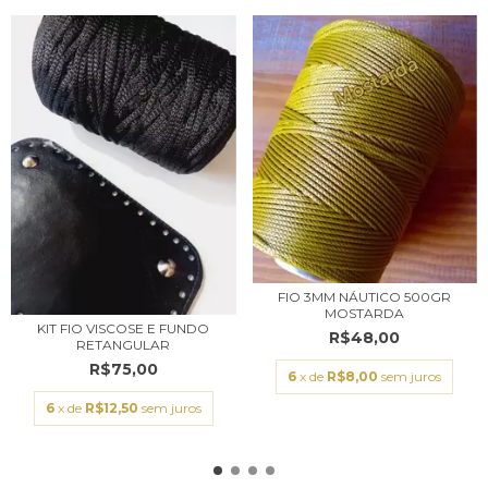
FIO 3MM NÁUTICO 500GR
MOSTARDA
KIT FIO VISCOSE E FUNDO
R$48,00
RETANGULAR
R$75,00
6
x de
R$8,00
sem juros
6
x de
R$12,50
sem juros