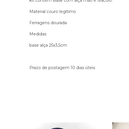
kit contém Base com alça mão e tiracolo.
Material couro legítimo
Ferragens dourada
Medidas
base alça 25x3,5cm
Prazo de postagem 10 dias úteis