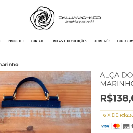
O
PRODUTOS
CONTATO
TROCAS E DEVOLUÇÕES
SOBRE NÓS
COMO CO
marinho
ALÇA DO
MARINH
R$138,
6
X DE
R$23