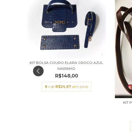
KIT BOLSA COURO ELARA CROCO AZUL
MARINHO
R$148,00
6
x de
R$24,67
sem juros
CO CAFÉ
KIT
s