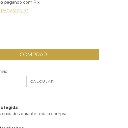
to
pagando com Pix
E PAGAMENTO
 CEP:
ALTERAR CEP
nvio
CALCULAR
rotegida
 cuidados durante toda a compra.