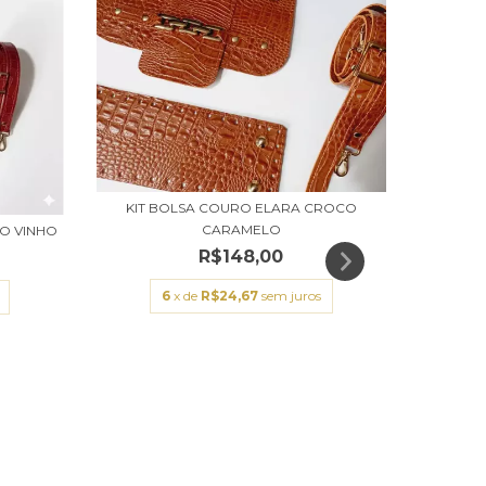
KIT BOLSA COURO ELARA CROCO
CARAMELO
O VINHO
R$148,00
6
x de
R$24,67
sem juros
KIT P