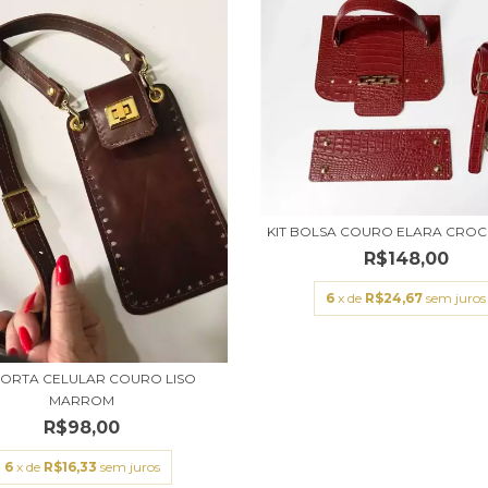
KIT BOLSA COURO ELARA CROC
R$148,00
6
x de
R$24,67
sem juros
 PORTA CELULAR COURO LISO
MARROM
R$98,00
6
x de
R$16,33
sem juros